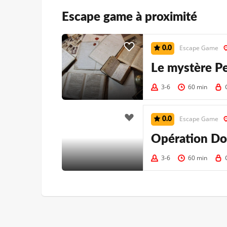
Escape game à proximité
Escape Game
0.0
Le mystère Pe
3-6
60 min
Escape Game
0.0
Opération Dov
3-6
60 min