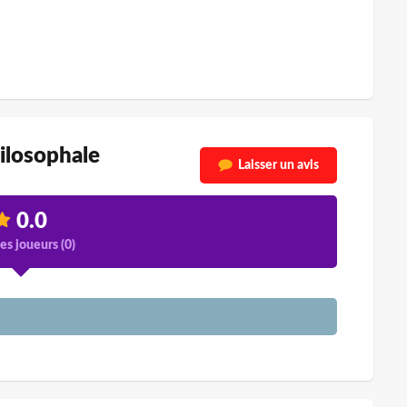
ilosophale
Laisser un avis
0.0
es joueurs (
0
)