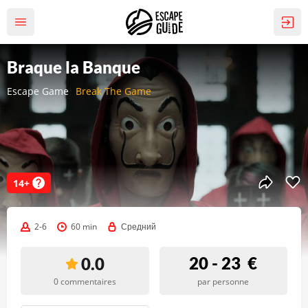
Braque la Banque
Escape Game
Break The Game
14+
2-6
60 min
Средний
20 - 23
€
0.0
0 commentaires
par personne