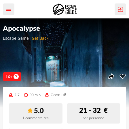
Apocalypse
Escape Game
Get Back
16+
2-7
90 min
Сложный
21 - 32
€
5.0
1 commentaires
par personne