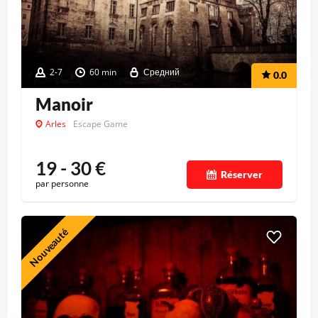
2-7
60 min
Средний
0.0
Manoir
Arles
Escape Game
19 - 30
€
Réserver
par personne
Nouveauté