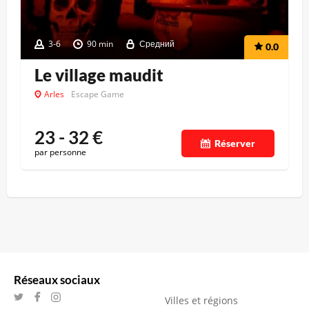
3-6
90 min
Средний
0.0
Le village maudit
Arles
Escape Game
23 - 32
€
Réserver
par personne
Réseaux sociaux
Villes et régions