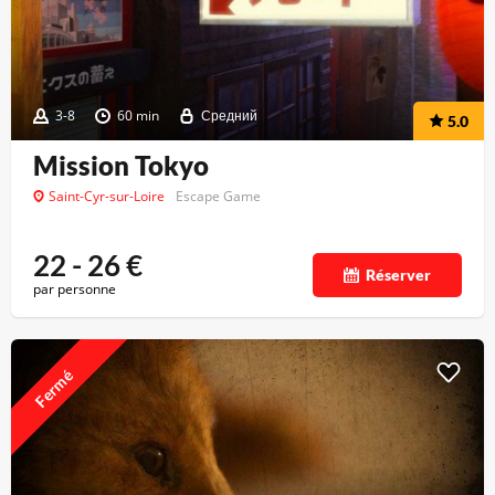
3-8
60 min
Средний
5.0
Mission Tokyo
Saint-Cyr-sur-Loire
Escape Game
22 - 26
€
Réserver
par personne
Fermé