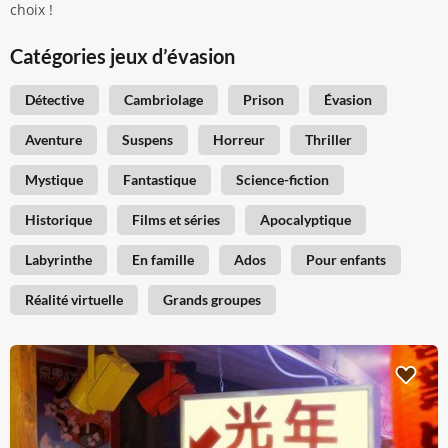
choix !
Catégories jeux d’évasion
Détective
Cambriolage
Prison
Évasion
Aventure
Suspens
Horreur
Thriller
Mystique
Fantastique
Science-fiction
Historique
Films et séries
Apocalyptique
Labyrinthe
En famille
Ados
Pour enfants
Réalité virtuelle
Grands groupes