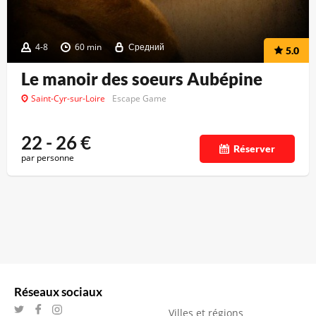
4-8
60 min
Средний
5.0
Le manoir des soeurs Aubépine
Saint-Cyr-sur-Loire
Escape Game
22 - 26
€
Réserver
par personne
Réseaux sociaux
Villes et régions