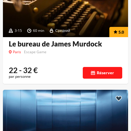
3-15
60 min
Средний
5.0
Le bureau de James Murdock
Paris
Escape Game
22 - 32
€
Réserver
par personne