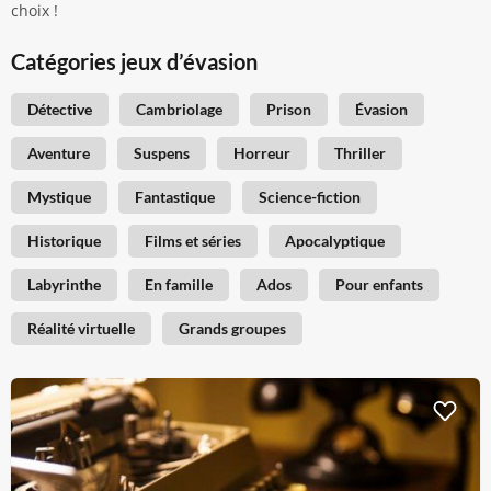
choix !
Catégories jeux d’évasion
Détective
Cambriolage
Prison
Évasion
Aventure
Suspens
Horreur
Thriller
Mystique
Fantastique
Science-fiction
Historique
Films et séries
Apocalyptique
Labyrinthe
En famille
Ados
Pour enfants
Réalité virtuelle
Grands groupes