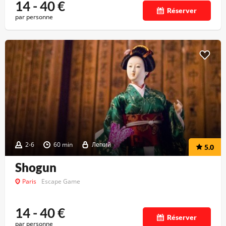
14 - 40
€
Réserver
par personne
2-6
60 min
Легкий
5.0
Shogun
Paris
Escape Game
14 - 40
€
Réserver
par personne