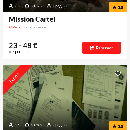
2-6
60 min
Средний
0.0
Mission Cartel
Paris
Escape Game
23 - 48
€
Réserver
par personne
Fermé
3-5
60 min
Средний
0.0