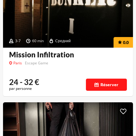
3-7
60 min
Средний
0.0
Mission Infiltration
Paris
Escape Game
24 - 32
€
Réserver
par personne