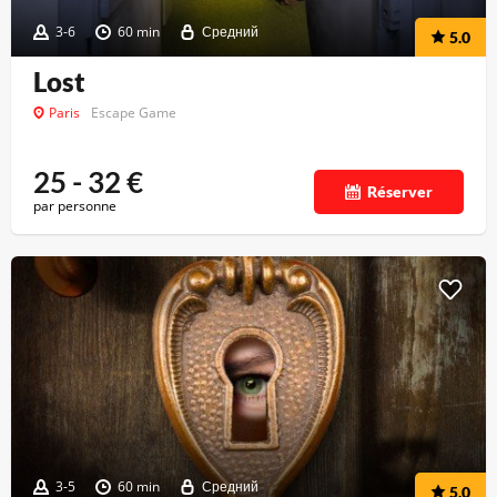
3-6
60 min
Средний
5.0
Lost
Paris
Escape Game
25 - 32
€
Réserver
par personne
3-5
60 min
Средний
5.0