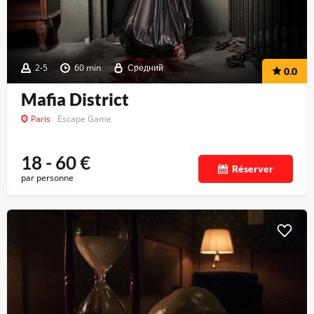
2-5
60 min
Средний
0.0
Mafia District
Paris
Escape Game
18 - 60
€
Réserver
par personne