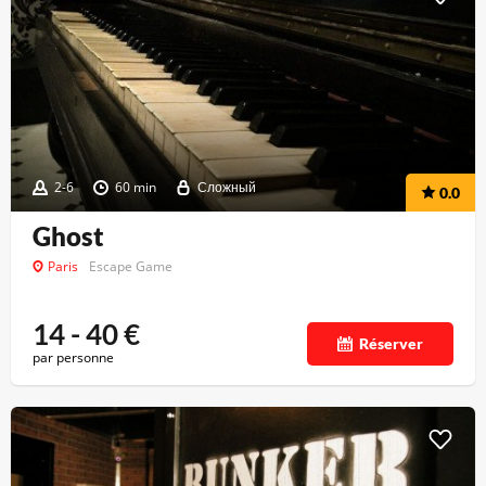
2-6
60 min
Сложный
0.0
Ghost
Paris
Escape Game
14 - 40
€
Réserver
par personne