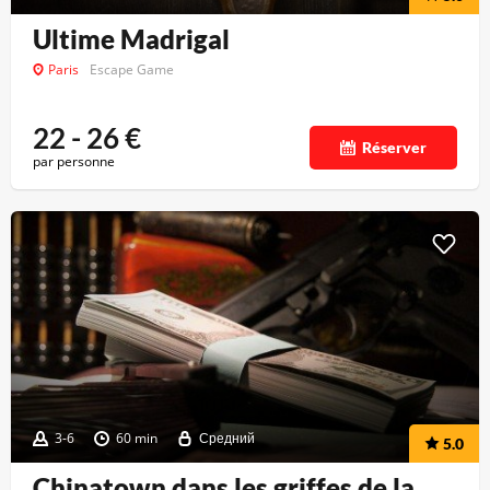
Ultime Madrigal
Paris
Escape Game
22 - 26
€
Réserver
par personne
3-6
60 min
Средний
5.0
Chinatown dans les griffes de la