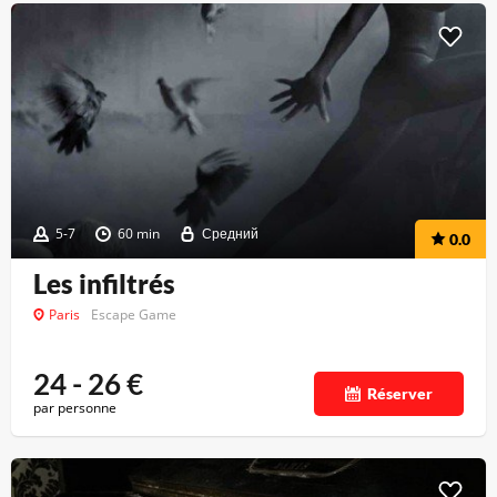
5-7
60 min
Средний
0.0
Les infiltrés
Paris
Escape Game
24 - 26
€
Réserver
par personne