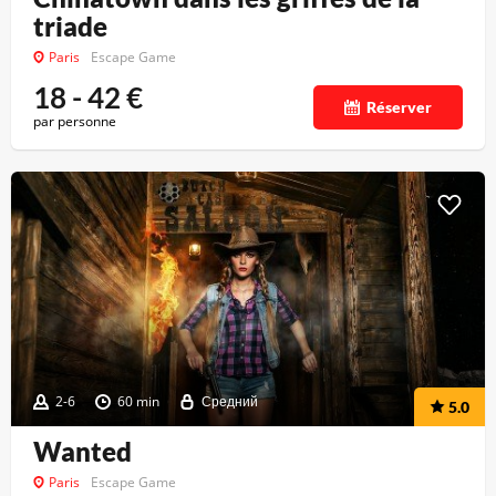
triade
Paris
Escape Game
18 - 42
€
Réserver
par personne
2-6
60 min
Средний
5.0
Wanted
Paris
Escape Game