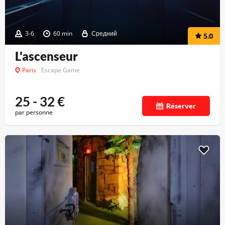
3-6
60 min
Средний
5.0
L'ascenseur
Paris
Escape Game
25 - 32
€
Réserver
par personne