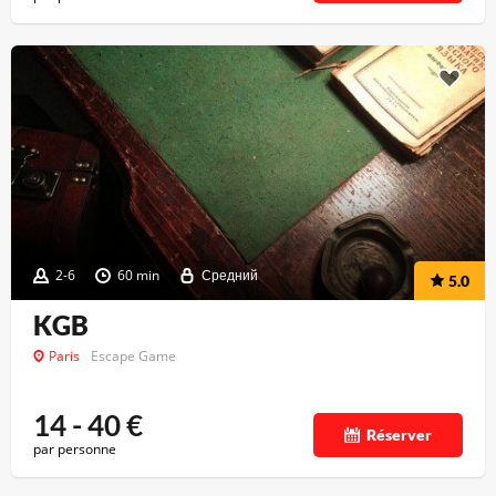
2-6
60 min
Средний
5.0
KGB
Paris
Escape Game
14 - 40
€
Réserver
par personne