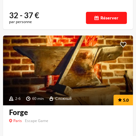
32 - 37
€
Réserver
par personne
2-6
60 min
Сложный
5.0
Forge
Paris
Escape Game