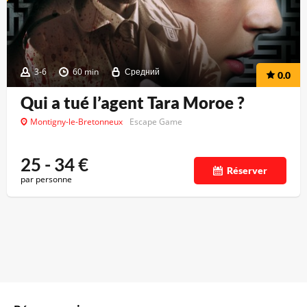
3-6
60 min
Средний
0.0
Qui a tué l’agent Tara Moroe ?
Montigny-le-Bretonneux
Escape Game
25 - 34
€
Réserver
par personne