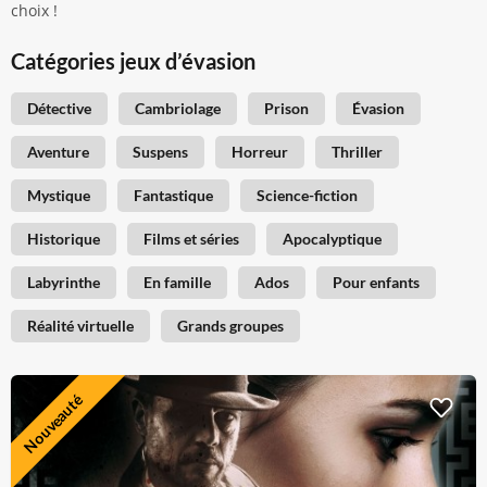
choix !
Catégories jeux d’évasion
Détective
Cambriolage
Prison
Évasion
Aventure
Suspens
Horreur
Thriller
Mystique
Fantastique
Science-fiction
Historique
Films et séries
Apocalyptique
Labyrinthe
En famille
Ados
Pour enfants
Réalité virtuelle
Grands groupes
Nouveauté