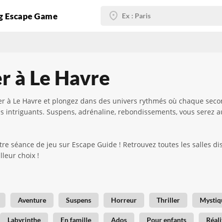
g Escape Game
er à Le Havre
er à Le Havre et plongez dans des univers rythmés où chaque sec
plus intriguants. Suspens, adrénaline, rebondissements, vous serez 
 séance de jeu sur Escape Guide ! Retrouvez toutes les salles disp
lleur choix !
Aventure
Suspens
Horreur
Thriller
Mystiq
Labyrinthe
En famille
Ados
Pour enfants
Réali