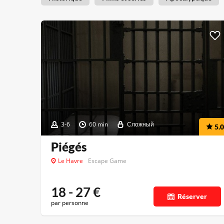
3-6
60 min
Сложный
5.0
Piégés
Le Havre
Escape Game
18 - 27
€
Réserver
par personne