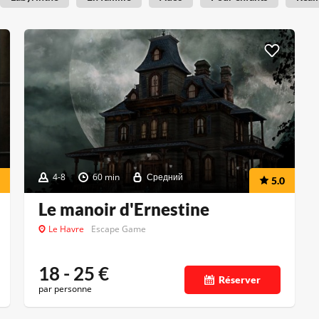
4-8
60 min
Средний
5.0
Le manoir d'Ernestine
Le Havre
Escape Game
18 - 25
€
Réserver
par personne