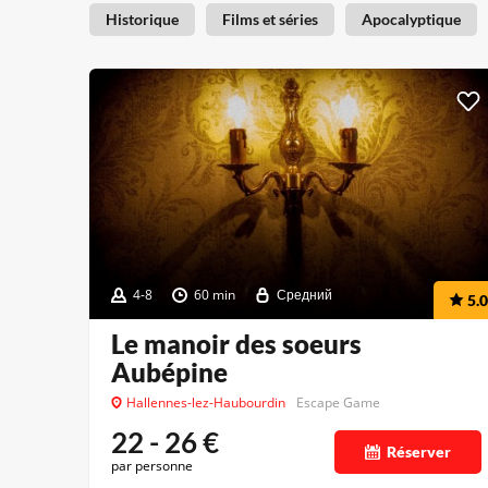
Historique
Films et séries
Apocalyptique
4-8
60 min
Средний
5.0
Le manoir des soeurs
Aubépine
Hallennes-lez-Haubourdin
Escape Game
22 - 26
€
Réserver
par personne