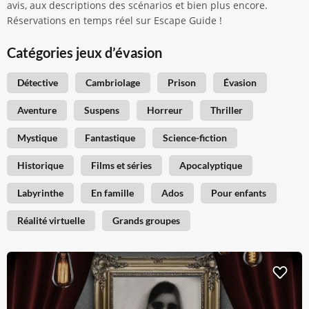
avis, aux descriptions des scénarios et bien plus encore.
Réservations en temps réel sur Escape Guide !
Catégories jeux d’évasion
Détective
Cambriolage
Prison
Évasion
Aventure
Suspens
Horreur
Thriller
Mystique
Fantastique
Science-fiction
Historique
Films et séries
Apocalyptique
Labyrinthe
En famille
Ados
Pour enfants
Réalité virtuelle
Grands groupes