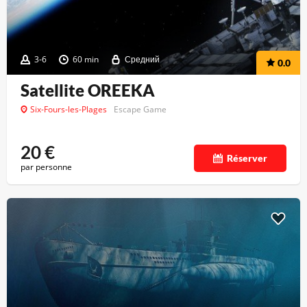
3-6
60 min
Средний
0.0
Satellite OREEKA
Six-Fours-les-Plages
Escape Game
20
€
Réserver
par personne