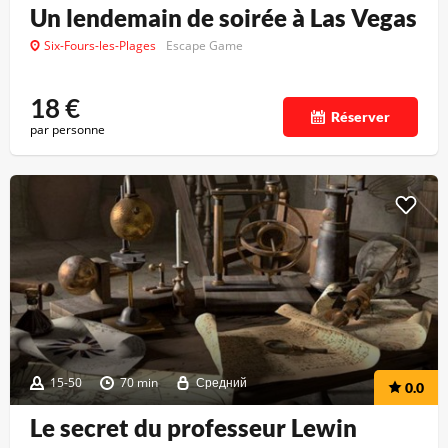
Un lendemain de soirée à Las Vegas
Six-Fours-les-Plages
Escape Game
18
€
Réserver
par personne
15-50
70 min
Средний
0.0
Le secret du professeur Lewin