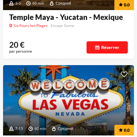
3-5
60 min
Средний
0.0
Temple Maya - Yucatan - Mexique
Six-Fours-les-Plages
Escape Game
20
€
Réserver
par personne
7-13
60 min
Средний
0.0