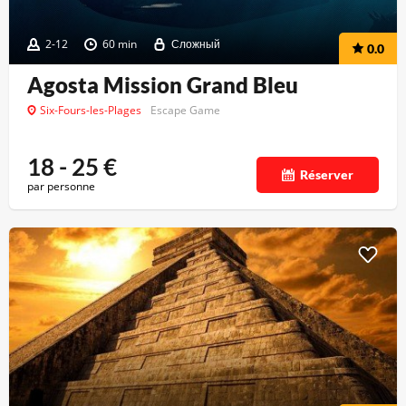
2-12
60 min
Сложный
0.0
Agosta Mission Grand Bleu
Six-Fours-les-Plages
Escape Game
18 - 25
€
Réserver
par personne