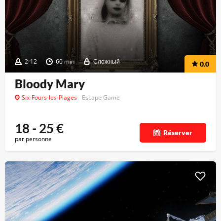
2-12
60 min
Сложный
0.0
Bloody Mary
Six-Fours-les-Plages
Escape Game
18 - 25
€
Réserver
par personne