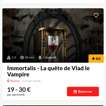
2-5
60 min
Сложный
0.0
Immortalis - La quête de Vlad le
Vampire
Rennes
Escape Game
19 - 30
€
Réserver
par personne