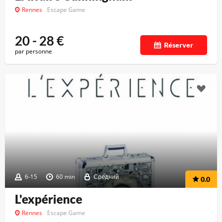
Rennes
Escape Game
20 - 28
€
Réserver
par personne
6-15
60 min
Средний
0.0
L'expérience
Rennes
Escape Game