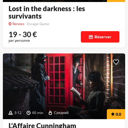
Lost in the darkness : les
survivants
Rennes
Escape Game
19 - 30
€
Réserver
par personne
3-12
60 min
Средний
0.0
L’Affaire Cunningham