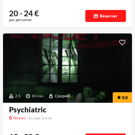
20 - 24
€
Réserver
par personne
2-5
60 min
Средний
0.0
Psychiatric
Rennes
Escape Game