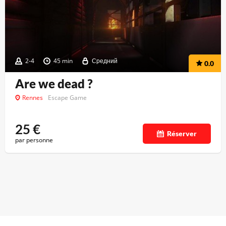
2-4
45 min
Средний
0.0
Are we dead ?
Rennes
Escape Game
25
€
Réserver
par personne