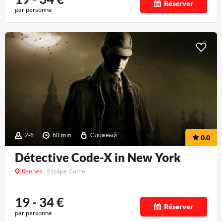
Réserver
par personne
2-6
60 min
Сложный
0.0
Détective Code-X in New York
Rennes
Escape Game
19 - 34
€
Réserver
par personne