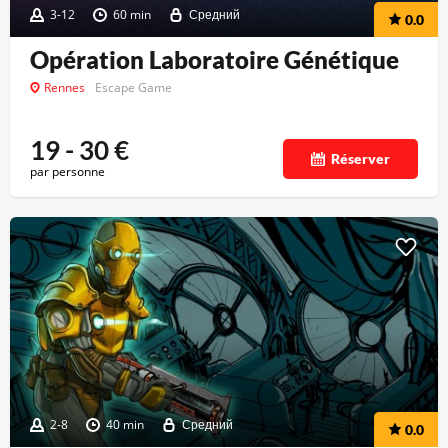
3-12
60 min
Средний
0.0
Opération Laboratoire Génétique
Rennes
Escape Game
19 - 30
€
Réserver
par personne
2-8
40 min
Средний
0.0