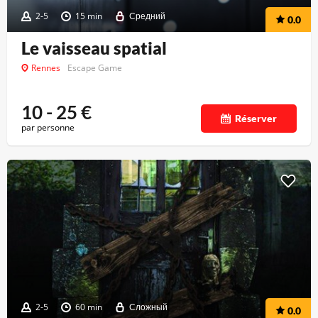
2-5
15 min
Средний
0.0
Le vaisseau spatial
Rennes
Escape Game
10 - 25
€
Réserver
par personne
2-5
60 min
Сложный
0.0