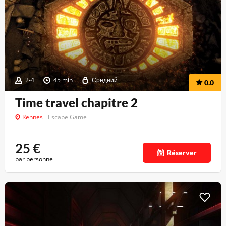
2-4
45 min
Средний
0.0
Time travel chapitre 2
Rennes
Escape Game
25
€
Réserver
par personne