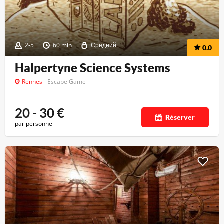
2-5
60 min
Средний
0.0
Halpertyne Science Systems
Rennes
Escape Game
20 - 30
€
Réserver
par personne