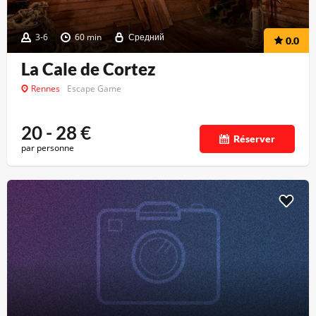
3-6
60 min
Средний
0.0
La Cale de Cortez
Rennes
Escape Game
20 - 28
€
Réserver
par personne