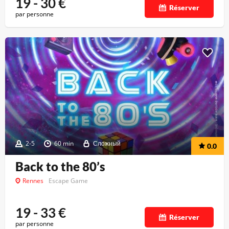
19 - 30
€
Réserver
par personne
2-5
60 min
Сложный
0.0
Back to the 80’s
Rennes
Escape Game
19 - 33
€
Réserver
par personne