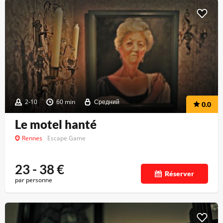
2-10
60 min
Средний
0.0
Le motel hanté
Rennes
Escape Game
23 - 38
€
Réserver
par personne