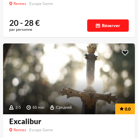
Rennes
Escape Game
20 - 28
€
Réserver
par personne
2-5
60 min
Средний
0.0
Excalibur
Rennes
Escape Game