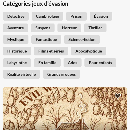
Catégories jeux d’évasion
Détective
Cambriolage
Prison
Évasion
Aventure
Suspens
Horreur
Thriller
Mystique
Fantastique
Science-fiction
Historique
Films et séries
Apocalyptique
Labyrinthe
En famille
Ados
Pour enfants
Réalité virtuelle
Grands groupes