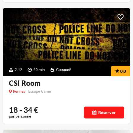
2-12
60 min
Средний
0.0
CSI Room
Rennes
Escape Game
18 - 34
€
Réserver
par personne