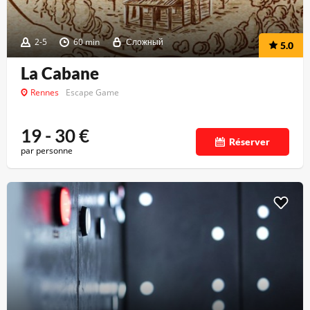
2-5
60 min
Сложный
5.0
La Cabane
Rennes
Escape Game
19 - 30
€
Réserver
par personne