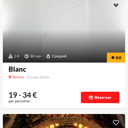
2-6
60 min
Средний
0.0
Blanc
Rennes
Escape Game
19 - 34
€
Réserver
par personne