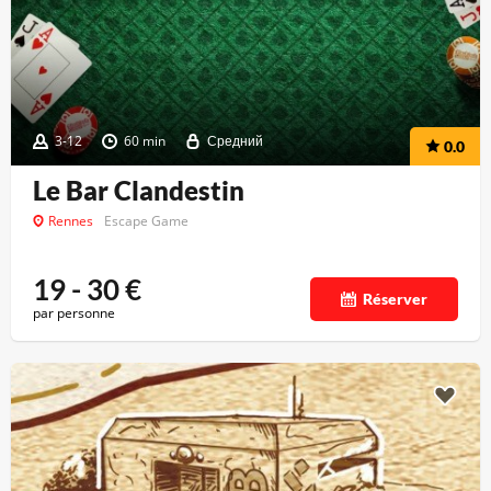
3-12
60 min
Средний
0.0
Le Bar Clandestin
Rennes
Escape Game
19 - 30
€
Réserver
par personne