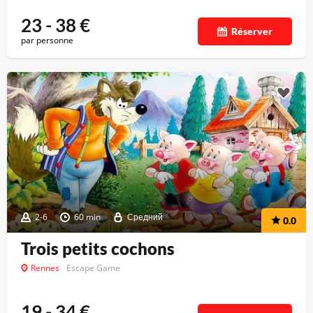
23 - 38
€
Réserver
par personne
2-6
60 min
Средний
0.0
Trois petits cochons
Rennes
Escape Game
19 - 34
€