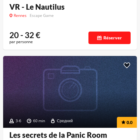
VR - Le Nautilus
Rennes
Escape Game
20 - 32
€
Réserver
par personne
3-6
60 min
Средний
0.0
Les secrets de la Panic Room