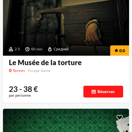
2-5
60 min
Средний
0.0
Le Musée de la torture
Rennes
Escape Game
23 - 38
€
Réserver
par personne