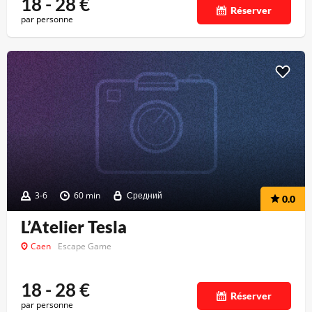
18 - 28
€
Réserver
par personne
3-6
60 min
Средний
0.0
L’Atelier Tesla
Caen
Escape Game
18 - 28
€
Réserver
par personne