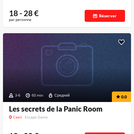
18 - 28
€
Réserver
par personne
3-6
60 min
Средний
0.0
Les secrets de la Panic Room
Caen
Escape Game