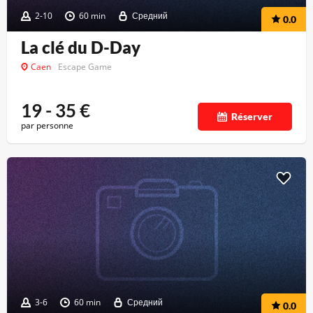
2-10
60 min
Средний
0.0
La clé du D-Day
Caen
Escape Game
19 - 35
€
Réserver
par personne
3-6
60 min
Средний
0.0