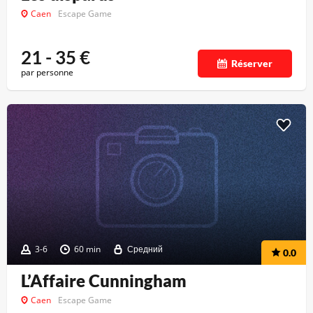
Caen
Escape Game
21 - 35
€
Réserver
par personne
3-6
60 min
Средний
0.0
L’Affaire Cunningham
Caen
Escape Game