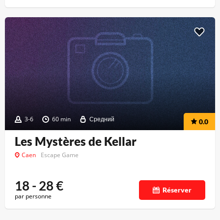
3-6
60 min
Средний
0.0
Les Mystères de Kellar
Caen
Escape Game
18 - 28
€
Réserver
par personne