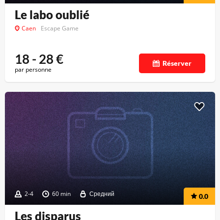
Le labo oublié
Caen
Escape Game
18 - 28
€
Réserver
par personne
2-4
60 min
Средний
0.0
Les disparus