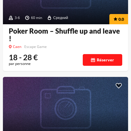
3-6
60 min
Средний
0.0
Poker Room – Shuffle up and leave
!
Caen
Escape Game
18 - 28
€
Réserver
par personne