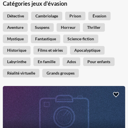
Catégories jeux d’évasion
Détective
Cambriolage
Prison
Évasion
Aventure
Suspens
Horreur
Thriller
Mystique
Fantastique
Science-fiction
Historique
Films et séries
Apocalyptique
Labyrinthe
En famille
Ados
Pour enfants
Réalité virtuelle
Grands groupes