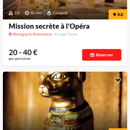
3-6
60 min
Средний
0.0
Mission secrète à l’Opéra
Montigny-le-Bretonneux
Escape Game
20 - 40
€
Réserver
par personne