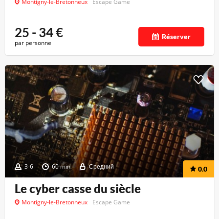
Montigny-le-Bretonneux
Escape Game
25 - 34
€
Réserver
par personne
3-6
60 min
Средний
0.0
Le cyber casse du siècle
Montigny-le-Bretonneux
Escape Game