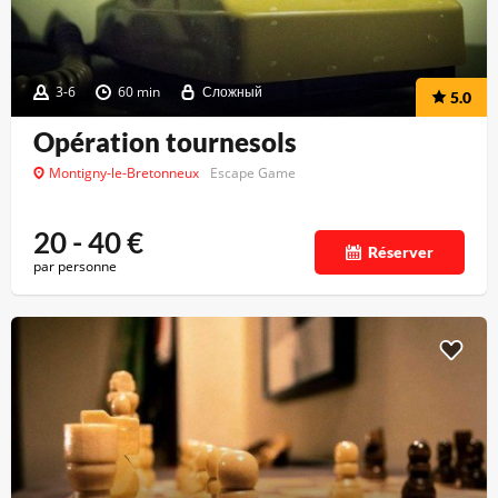
3-6
60 min
Сложный
5.0
Opération tournesols
Montigny-le-Bretonneux
Escape Game
20 - 40
€
Réserver
par personne