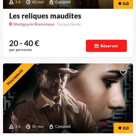
3-6
60 min
Средний
0.0
Les reliques maudites
Montigny-le-Bretonneux
Escape Game
20 - 40
€
Réserver
par personne
Nouveauté
3-6
60 min
Средний
0.0