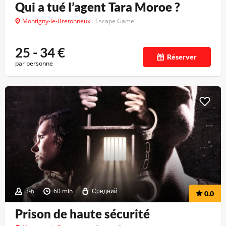
Qui a tué l’agent Tara Moroe ?
Montigny-le-Bretonneux
Escape Game
25 - 34
€
Réserver
par personne
3-6
60 min
Средний
0.0
Prison de haute sécurité