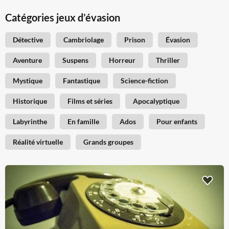
Catégories jeux d’évasion
Détective
Cambriolage
Prison
Évasion
Aventure
Suspens
Horreur
Thriller
Mystique
Fantastique
Science-fiction
Historique
Films et séries
Apocalyptique
Labyrinthe
En famille
Ados
Pour enfants
Réalité virtuelle
Grands groupes