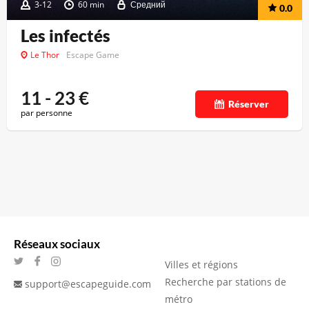
3-12
60 min
Средний
0.0
Les infectés
Le Thor
Escape Game
11 - 23
€
Réserver
par personne
Réseaux sociaux
Villes et régions
Recherche par stations de
support@escapeguide.com
métro