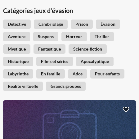
Catégories jeux d’évasion
Détective
Cambriolage
Prison
Évasion
Aventure
Suspens
Horreur
Thriller
Mystique
Fantastique
Science-fiction
Historique
Films et séries
Apocalyptique
Labyrinthe
En famille
Ados
Pour enfants
Réalité virtuelle
Grands groupes