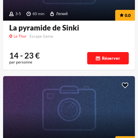
3-5
60 min
Легкий
0.0
La pyramide de Sinki
Le Thor
Escape Game
14 - 23
€
Réserver
par personne