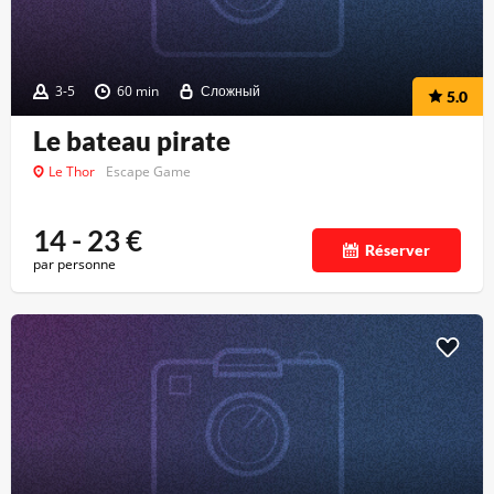
3-5
60 min
Сложный
5.0
Le bateau pirate
Le Thor
Escape Game
14 - 23
€
Réserver
par personne