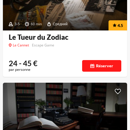
3-5
60 min
Средний
4.5
Le Tueur du Zodiac
Le Cannet
Escape Game
24 - 45
€
Réserver
par personne