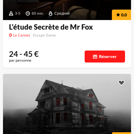
3-5
60 min
Средний
0.0
L’étude Secrète de Mr Fox
Le Cannet
Escape Game
24 - 45
€
Réserver
par personne