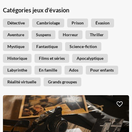
Catégories jeux d’évasion
Détective
Cambriolage
Prison
Évasion
Aventure
Suspens
Horreur
Thriller
Mystique
Fantastique
Science-fiction
Historique
Films et séries
Apocalyptique
Labyrinthe
En famille
Ados
Pour enfants
Réalité virtuelle
Grands groupes