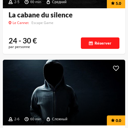
2-5
60 min
Средний
5.0
La cabane du silence
Le Cannet
Escape Game
24 - 30
€
Réserver
par personne
2-6
60 min
Сложный
0.0