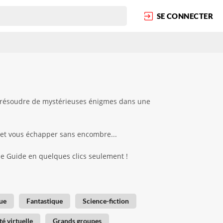
SE CONNECTER
et résoudre de mystérieuses énigmes dans une
 et vous échapper sans encombre...
ape Guide en quelques clics seulement !
ue
Fantastique
Science-fiction
té virtuelle
Grands groupes