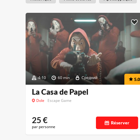
4-10
60 min
Средний
5.0
La Casa de Papel
Dole
Escape Game
25
€
Réserver
par personne