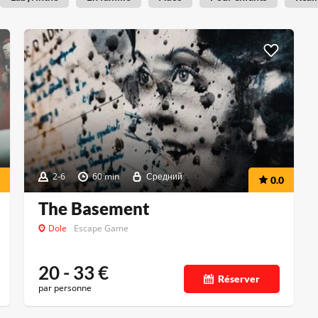
2-6
60 min
Средний
0.0
The Basement
Dole
Escape Game
20 - 33
€
Réserver
par personne