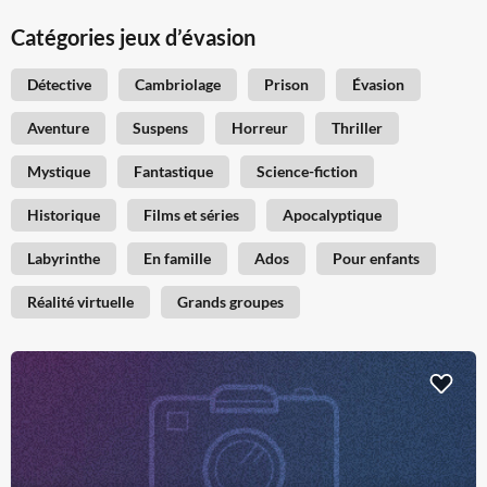
Catégories jeux d’évasion
Détective
Cambriolage
Prison
Évasion
Aventure
Suspens
Horreur
Thriller
Mystique
Fantastique
Science-fiction
Historique
Films et séries
Apocalyptique
Labyrinthe
En famille
Ados
Pour enfants
Réalité virtuelle
Grands groupes