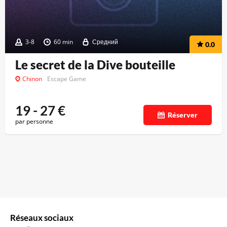
3-8
60 min
Средний
0.0
Le secret de la Dive bouteille
Chinon
Escape Game
19 - 27
€
Réserver
par personne
Réseaux sociaux