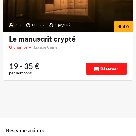
2-6
60 min
Средний
4.0
Le manuscrit crypté
Chambéry
Escape Game
19 - 35
€
Réserver
par personne
Réseaux sociaux