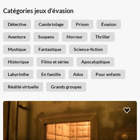
Catégories jeux d’évasion
Détective
Cambriolage
Prison
Évasion
Aventure
Suspens
Horreur
Thriller
Mystique
Fantastique
Science-fiction
Historique
Films et séries
Apocalyptique
Labyrinthe
En famille
Ados
Pour enfants
Réalité virtuelle
Grands groupes