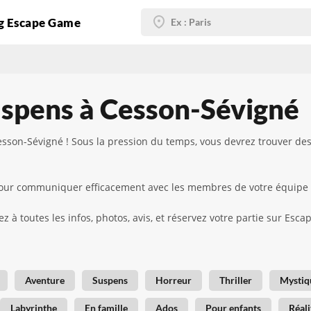
g Escape Game
uspens à Cesson-Sévigné
sson-Sévigné ! Sous la pression du temps, vous devrez trouver de
d pour communiquer efficacement avec les membres de votre équipe
z à toutes les infos, photos, avis, et réservez votre partie sur Esc
Aventure
Suspens
Horreur
Thriller
Mystiq
Labyrinthe
En famille
Ados
Pour enfants
Réali