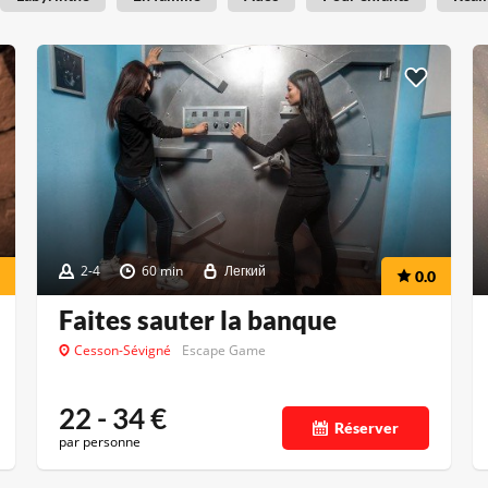
2-4
60 min
Легкий
0.0
Faites sauter la banque
Cesson-Sévigné
Escape Game
22 - 34
€
Réserver
par personne