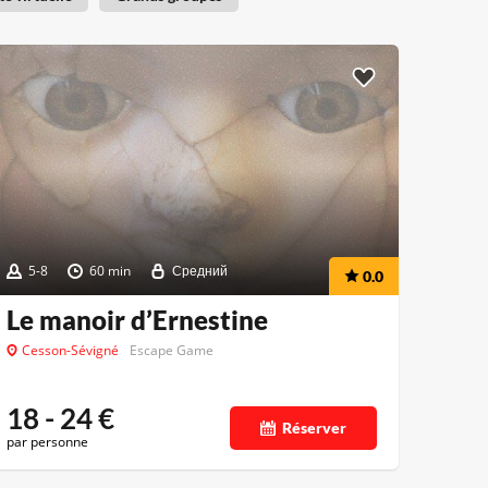
5-8
60 min
Средний
0.0
Le manoir d’Ernestine
Cesson-Sévigné
Escape Game
18 - 24
€
Réserver
par personne