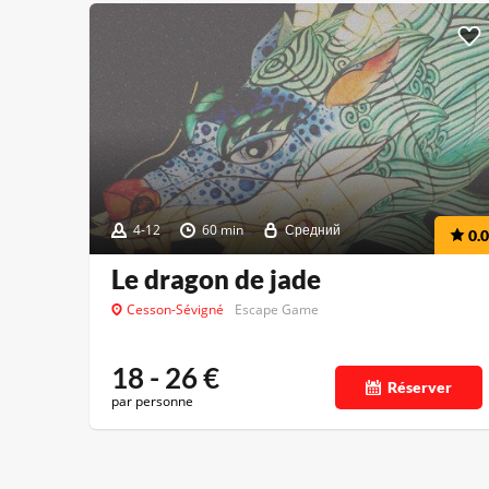
4-12
60 min
Средний
0.0
Le dragon de jade
Cesson-Sévigné
Escape Game
18 - 26
€
Réserver
par personne