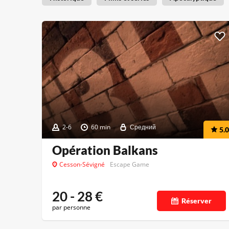
2-6
60 min
Средний
5.0
Opération Balkans
Cesson-Sévigné
Escape Game
20 - 28
€
Réserver
par personne