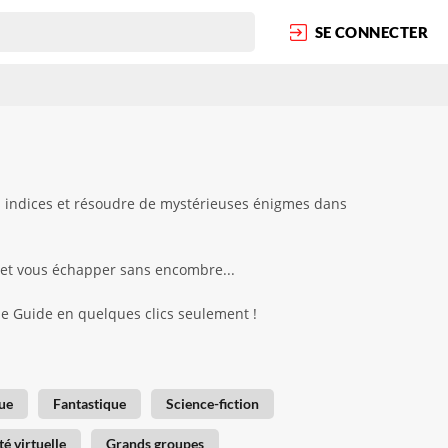
SE CONNECTER
s indices et résoudre de mystérieuses énigmes dans
 et vous échapper sans encombre...
ape Guide en quelques clics seulement !
ue
Fantastique
Science-fiction
té virtuelle
Grands groupes