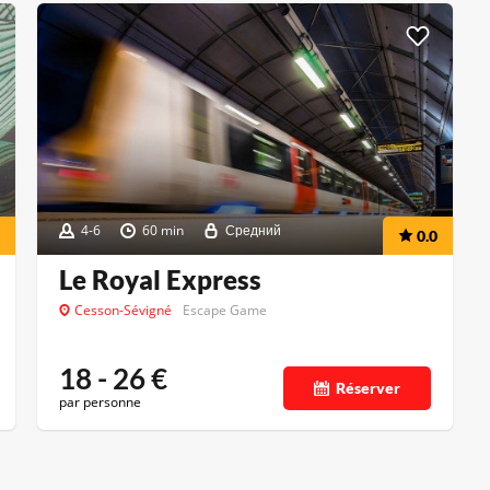
4-6
60 min
Средний
0.0
Le Royal Express
Cesson-Sévigné
Escape Game
18 - 26
€
Réserver
par personne