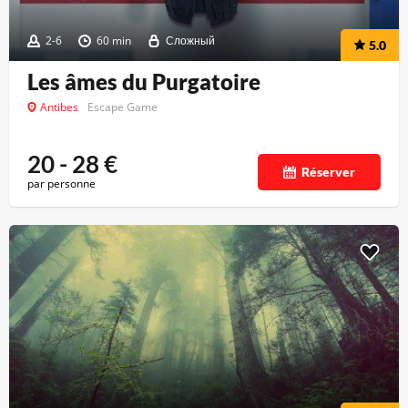
2-6
60 min
Сложный
5.0
Les âmes du Purgatoire
Antibes
Escape Game
20 - 28
€
Réserver
par personne