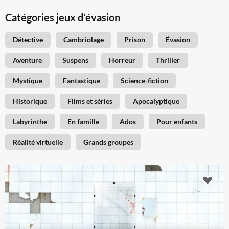
Catégories jeux d’évasion
Détective
Cambriolage
Prison
Évasion
Aventure
Suspens
Horreur
Thriller
Mystique
Fantastique
Science-fiction
Historique
Films et séries
Apocalyptique
Labyrinthe
En famille
Ados
Pour enfants
Réalité virtuelle
Grands groupes