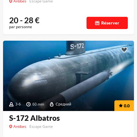
Antibes
Escape Game
20 - 28
€
Réserver
par personne
3-6
60 min
Средний
0.0
S-172 Albatros
Antibes
Escape Game