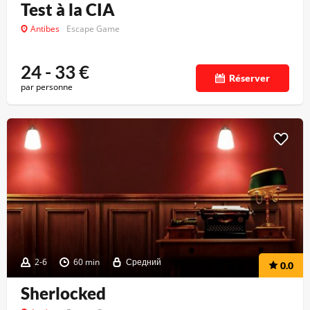
Test à la CIA
Antibes
Escape Game
24 - 33
€
Réserver
par personne
2-6
60 min
Средний
0.0
Sherlocked