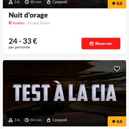
3-6
60 min
Средний
0.0
Nuit d'orage
Antibes
Escape Game
24 - 33
€
Réserver
par personne
3-6
60 min
Средний
0.0