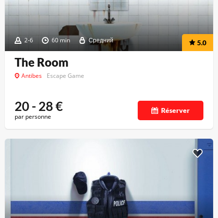
2-6
60 min
Средний
5.0
The Room
Antibes
Escape Game
20 - 28
€
Réserver
par personne