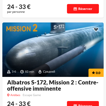
24 - 33
€
Réserver
par personne
3-6
60 min
Средний
0.0
Albatros S-172, Mission 2 : Contre-
offensive imminente
Antibes
Escape Game
24 - 33
€
Réserver