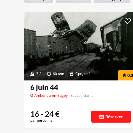
3-8
60 min
Средний
0.0
6 juin 44
Ambérieu-en-Bugey
Escape Game
16 - 24
€
Réserver
par personne