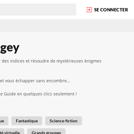
SE CONNECTER
ugey
r des indices et résoudre de mystérieuses énigmes
 et vous échapper sans encombre...
ape Guide en quelques clics seulement !
ue
Fantastique
Science-fiction
té virtuelle
Grands groupes