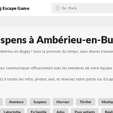
g Escape Game
uspens à Ambérieu-en-B
bérieu-en-Bugey ! Sous la pression du temps, vous devrez trouve
d pour communiquer efficacement avec les membres de votre équipe
z à toutes les infos, photos, avis, et réservez votre partie sur Esc
Aventure
Suspens
Horreur
Thriller
Mystiq
Labyrinthe
En famille
Ados
Pour enfants
Réali