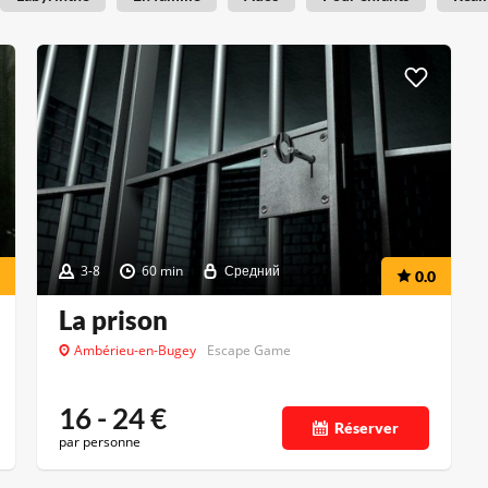
3-8
60 min
Средний
0.0
La prison
Ambérieu-en-Bugey
Escape Game
16 - 24
€
Réserver
par personne