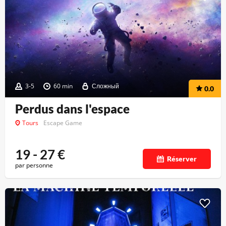
3-5
60 min
Сложный
0.0
Perdus dans l'espace
Tours
Escape Game
19 - 27
€
Réserver
par personne