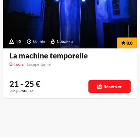
4-8
60 min
Средний
0.0
La machine temporelle
Tours
Escape Game
21 - 25
€
Réserver
par personne