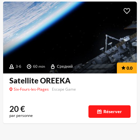
3-6
60 min
Средний
0.0
Satellite OREEKA
Six-Fours-les-Plages
Escape Game
20
€
Réserver
par personne