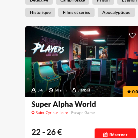
Historique
Films et séries
Apocalyptique
3-6
60 min
Легкий
0.0
Super Alpha World
Saint-Cyr-sur-Loire
Escape Game
22 - 26
€
Réserver