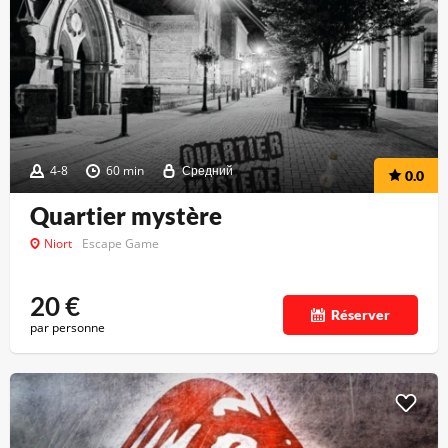
4-8
60 min
Средний
0.0
Quartier mystère
Niort
Escape Game
20
€
Réserver
par personne