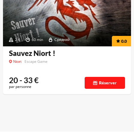
2-6
60 min
Средний
0.0
Sauvez Niort !
Niort
Escape Game
20 - 33
€
Réserver
par personne