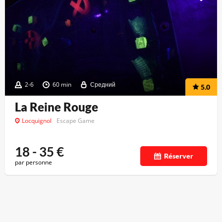
2-6
60 min
Средний
5.0
La Reine Rouge
Locquignol
Escape Game
18 - 35
€
Réserver
par personne