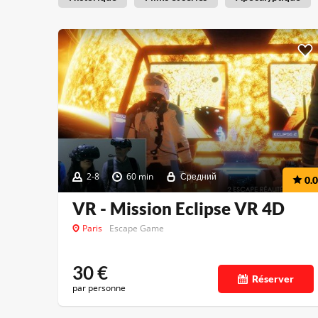
2-8
60 min
Средний
0.0
VR - Mission Eclipse VR 4D
Paris
Escape Game
30
€
Réserver
par personne