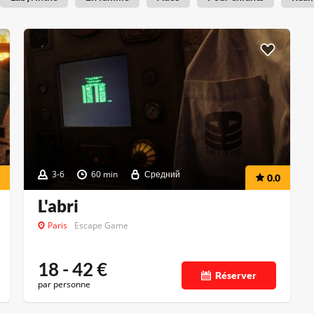
3-6
60 min
Средний
0.0
L'abri
Paris
Escape Game
18 - 42
€
Réserver
par personne