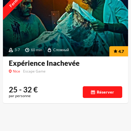
Fermé
3-7
60 min
Сложный
4.7
Expérience Inachevée
Nice
Escape Game
25 - 32
€
Réserver
par personne