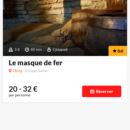
3-6
60 min
Средний
0.0
Le masque de fer
Clichy
Escape Game
20 - 32
€
Réserver
par personne