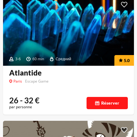
3-6
60 min
Средний
5.0
Atlantide
Paris
Escape Game
26 - 32
€
Réserver
par personne