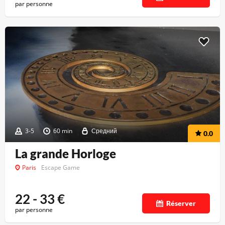
par personne
3-5
60 min
Средний
0.0
La grande Horloge
Paris
Escape Game
22 - 33
€
Réserver
par personne