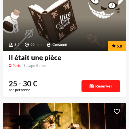
3-5
60 min
Средний
5.0
Il était une pièce
Paris
Escape Game
25 - 30
€
Réserver
par personne