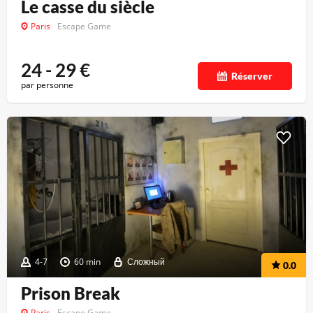
Le casse du siècle
Paris
Escape Game
24 - 29
€
Réserver
par personne
4-7
60 min
Сложный
0.0
Prison Break
Paris
Escape Game