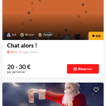
3-6
60 min
Легкий
0.0
Chat alors !
Paris
Escape Game
20 - 30
€
Réserver
par personne