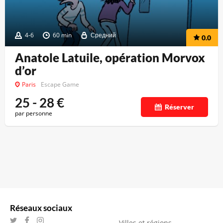
4-6
60 min
Средний
0.0
Anatole Latuile, opération Morvox
d’or
Paris
Escape Game
25 - 28
€
Réserver
par personne
Réseaux sociaux
Villes et régions