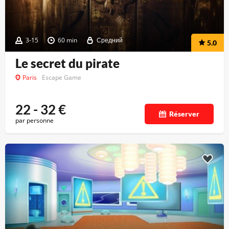
3-15
60 min
Средний
5.0
Le secret du pirate
Paris
Escape Game
22 - 32
€
Réserver
par personne