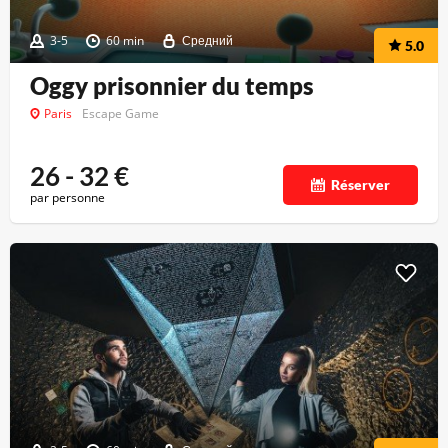
3-5
60 min
Средний
5.0
Oggy prisonnier du temps
Paris
Escape Game
26 - 32
€
Réserver
par personne