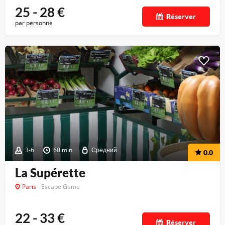
25 - 28
€
Réserver
par personne
3-6
60 min
Средний
0.0
La Supérette
Paris
Escape Game
22 - 33
€
Réserver