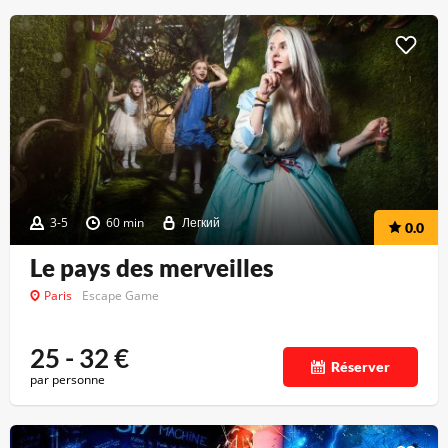
3-5
60 min
Легкий
0.0
Le pays des merveilles
Paris
Escape Game
25 - 32
€
Réserver
par personne