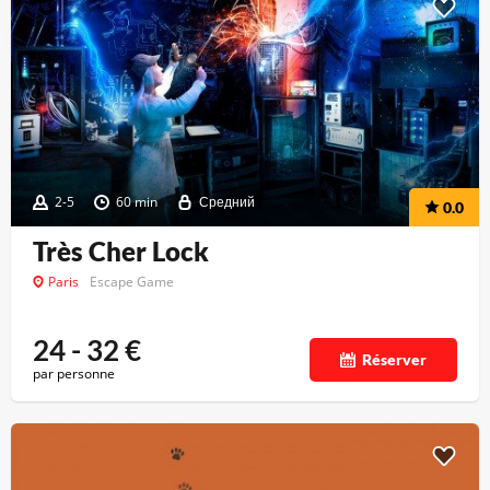
2-5
60 min
Средний
0.0
Très Cher Lock
Paris
Escape Game
24 - 32
€
Réserver
par personne