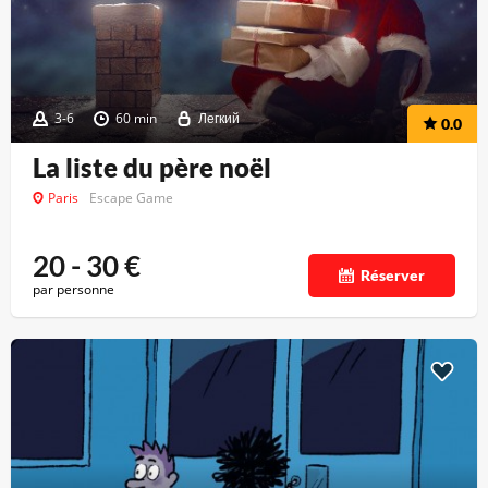
3-6
60 min
Легкий
0.0
La liste du père noël
Paris
Escape Game
20 - 30
€
Réserver
par personne