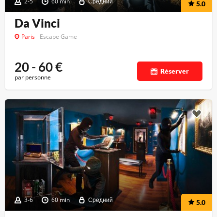
2-5
60 min
Средний
5.0
Da Vinci
Paris
Escape Game
20 - 60
€
Réserver
par personne
3-6
60 min
Средний
5.0