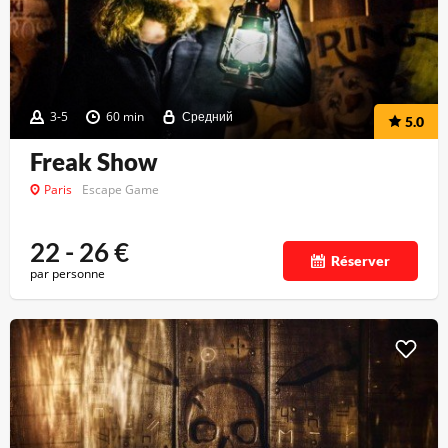
3-5
60 min
Средний
5.0
Freak Show
Paris
Escape Game
22 - 26
€
Réserver
par personne