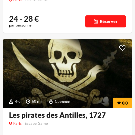
24 - 28
€
Réserver
par personne
4-6
60 min
Средний
0.0
Les pirates des Antilles, 1727
Paris
Escape Game