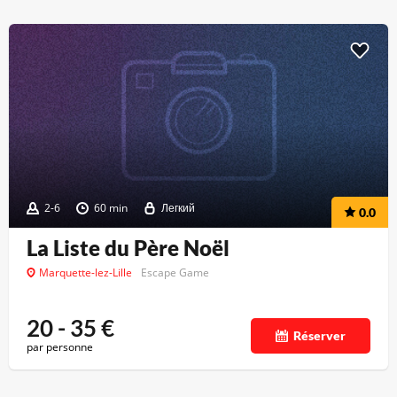
2-6
60 min
Легкий
0.0
La Liste du Père Noël
Marquette-lez-Lille
Escape Game
20 - 35
€
Réserver
par personne