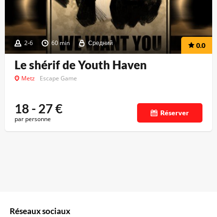
2-6
60 min
Средний
0.0
Le shérif de Youth Haven
Metz
Escape Game
18 - 27
€
Réserver
par personne
Réseaux sociaux