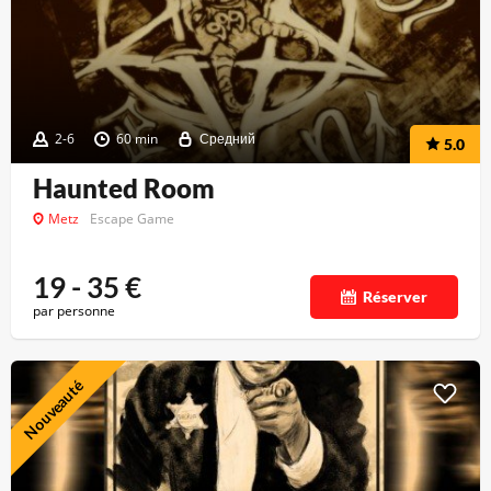
2-6
60 min
Средний
5.0
Haunted Room
Metz
Escape Game
19 - 35
€
Réserver
par personne
Nouveauté