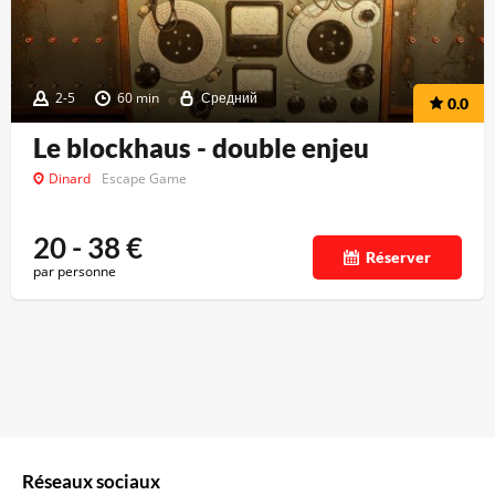
2-5
60 min
Средний
0.0
Le blockhaus - double enjeu
Dinard
Escape Game
20 - 38
€
Réserver
par personne
Réseaux sociaux