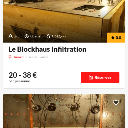
2-5
60 min
Средний
0.0
Le Blockhaus Infiltration
Dinard
Escape Game
20 - 38
€
Réserver
par personne