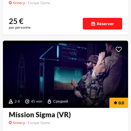
Annecy
Escape Game
25
€
Réserver
par personne
2-6
45 min
Средний
0.0
Mission Sigma (VR)
Annecy
Escape Game