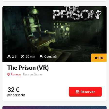
2-6
50 min
Средний
0.0
The Prison (VR)
Annecy
Escape Game
32
€
Réserver
par personne