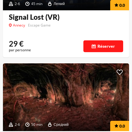
2-6
45 min
Легкий
0.0
Signal Lost (VR)
Annecy
Escape Game
29
€
Réserver
par personne
2-6
50 min
Средний
0.0