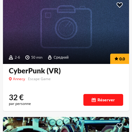
2-6
50 min
Средний
0.0
CyberPunk (VR)
Annecy
Escape Game
32
€
Réserver
par personne