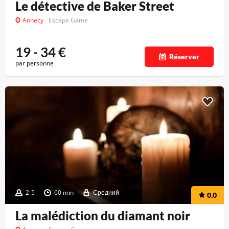
Le détective de Baker Street
Annecy
Escape Game
19 - 34
€
Réserver
par personne
2-5
60 min
Средний
0.0
La malédiction du diamant noir