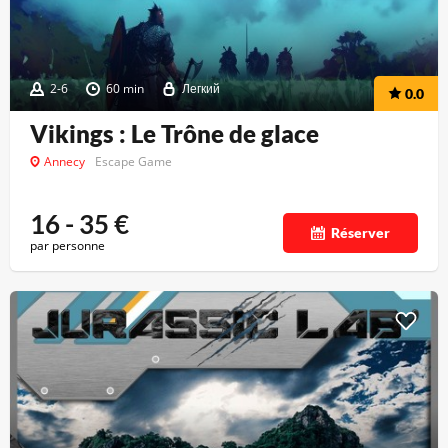
2-6
60 min
Легкий
0.0
Vikings : Le Trône de glace
Annecy
Escape Game
16 - 35
€
Réserver
par personne