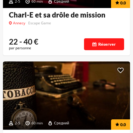
2-5
60 min
Средний
0.0
Charl-E et sa drôle de mission
Annecy
Escape Game
22 - 40
€
Réserver
par personne
2-5
60 min
Средний
0.0