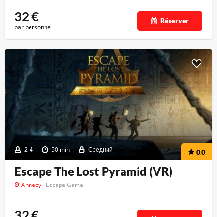
32
€
Réserver
par personne
2-4
50 min
Средний
0.0
Escape The Lost Pyramid (VR)
Annecy
Escape Game
32
€