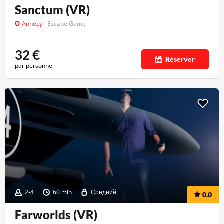
Sanctum (VR)
Annecy
Escape Game
32
€
Réserver
par personne
2-4
60 min
Средний
0.0
Farworlds (VR)