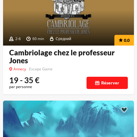
2-6
60 min
Средний
0.0
Cambriolage chez le professeur
Jones
Annecy
Escape Game
19 - 35
€
Réserver
par personne