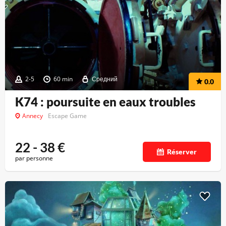
2-5
60 min
Средний
0.0
K74 : poursuite en eaux troubles
Annecy
Escape Game
22 - 38
€
Réserver
par personne