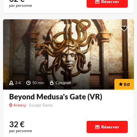
Réserver
par personne
2-4
50 min
Средний
0.0
Beyond Medusa's Gate (VR)
Annecy
Escape Game
32
€
Réserver
par personne