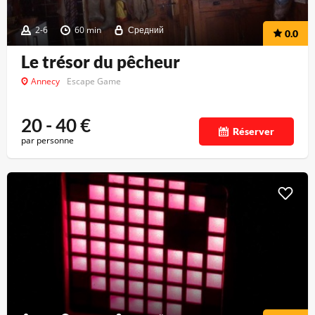
2-6
60 min
Средний
0.0
Le trésor du pêcheur
Annecy
Escape Game
20 - 40
€
Réserver
par personne