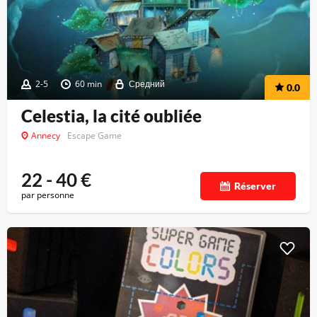
2-5
60 min
Средний
0.0
Celestia, la cité oubliée
Annecy
Escape Game
22 - 40
€
Réserver
par personne