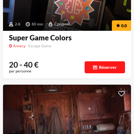
2-6
60 min
Средний
0.0
Super Game Colors
Annecy
Escape Game
20 - 40
€
Réserver
par personne