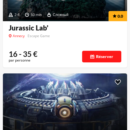
2-6
60 min
Сложный
0.0
Jurassic Lab'
Annecy
Escape Game
16 - 35
€
Réserver
par personne