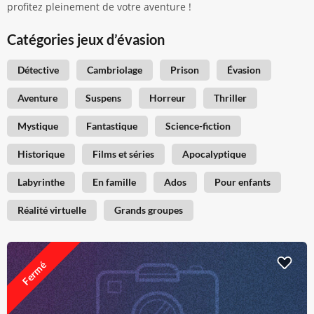
profitez pleinement de votre aventure !
Catégories jeux d’évasion
Détective
Cambriolage
Prison
Évasion
Aventure
Suspens
Horreur
Thriller
Mystique
Fantastique
Science-fiction
Historique
Films et séries
Apocalyptique
Labyrinthe
En famille
Ados
Pour enfants
Réalité virtuelle
Grands groupes
Fermé