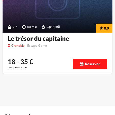
2-6
60 min
Средний
0.0
Le trésor du capitaine
Grenoble
Escape Game
18 - 35
€
Réserver
par personne