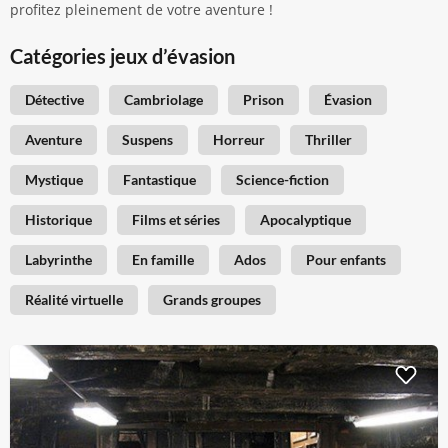
profitez pleinement de votre aventure !
Catégories jeux d’évasion
Détective
Cambriolage
Prison
Évasion
Aventure
Suspens
Horreur
Thriller
Mystique
Fantastique
Science-fiction
Historique
Films et séries
Apocalyptique
Labyrinthe
En famille
Ados
Pour enfants
Réalité virtuelle
Grands groupes