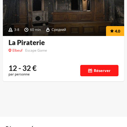
3-8
60 min
Средний
4.0
La Piraterie
Elbeuf
Escape Game
12 - 32
€
Réserver
par personne