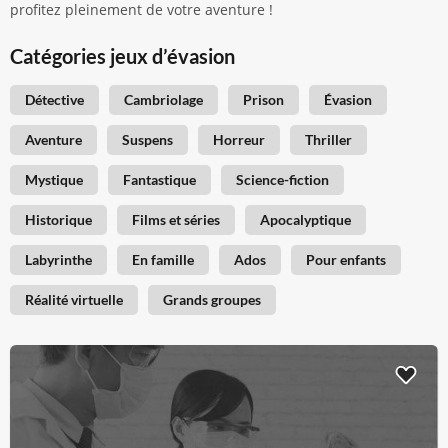
profitez pleinement de votre aventure !
Catégories jeux d’évasion
Détective
Cambriolage
Prison
Évasion
Aventure
Suspens
Horreur
Thriller
Mystique
Fantastique
Science-fiction
Historique
Films et séries
Apocalyptique
Labyrinthe
En famille
Ados
Pour enfants
Réalité virtuelle
Grands groupes