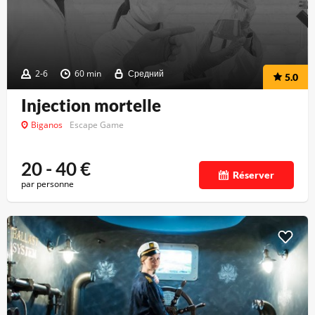
2-6
60 min
Средний
5.0
Injection mortelle
Biganos
Escape Game
20 - 40
€
Réserver
par personne