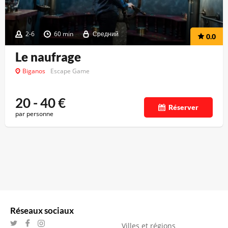
2-6
60 min
Средний
0.0
Le naufrage
Biganos
Escape Game
20 - 40
€
Réserver
par personne
Réseaux sociaux
Villes et régions