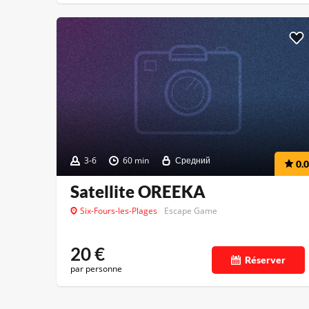
3-6
60 min
Средний
0.0
Satellite OREEKA
Six-Fours-les-Plages
Escape Game
20
€
Réserver
par personne