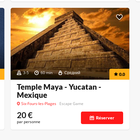
3-5
60 min
Средний
0.0
Temple Maya - Yucatan -
Mexique
Six-Fours-les-Plages
Escape Game
20
€
Réserver
par personne