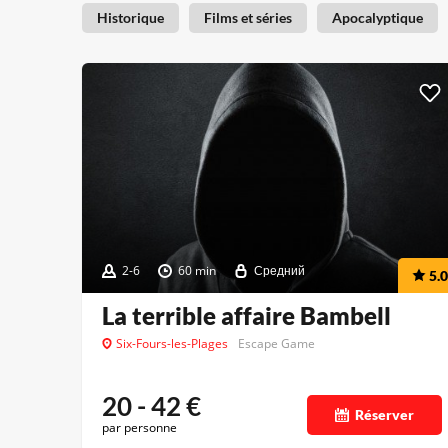
Historique
Films et séries
Apocalyptique
2-6
60 min
Средний
5.0
La terrible affaire Bambell
Six-Fours-les-Plages
Escape Game
20 - 42
€
Réserver
par personne