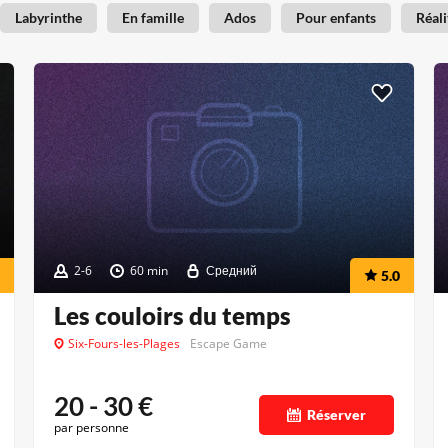
Labyrinthe
En famille
Ados
Pour enfants
Réali
2-6
60 min
Средний
5.0
Les couloirs du temps
Six-Fours-les-Plages
Escape Game
20 - 30
€
Réserver
par personne