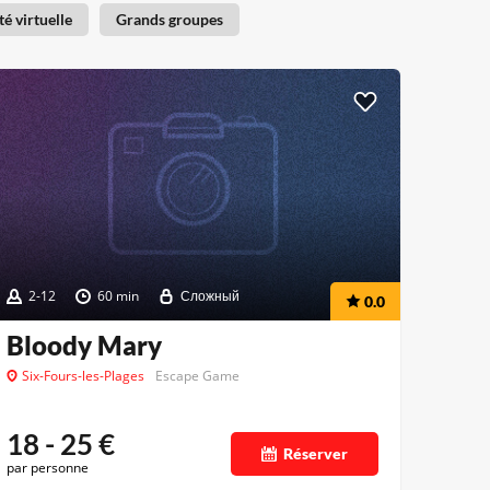
té virtuelle
Grands groupes
2-12
60 min
Сложный
0.0
Bloody Mary
Six-Fours-les-Plages
Escape Game
18 - 25
€
Réserver
par personne