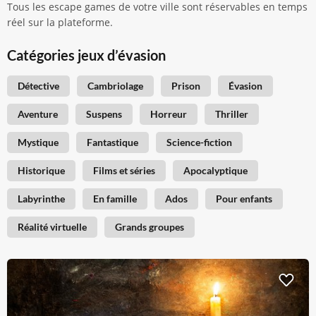
Tous les escape games de votre ville sont réservables en temps
réel sur la plateforme.
Catégories jeux d’évasion
Détective
Cambriolage
Prison
Évasion
Aventure
Suspens
Horreur
Thriller
Mystique
Fantastique
Science-fiction
Historique
Films et séries
Apocalyptique
Labyrinthe
En famille
Ados
Pour enfants
Réalité virtuelle
Grands groupes