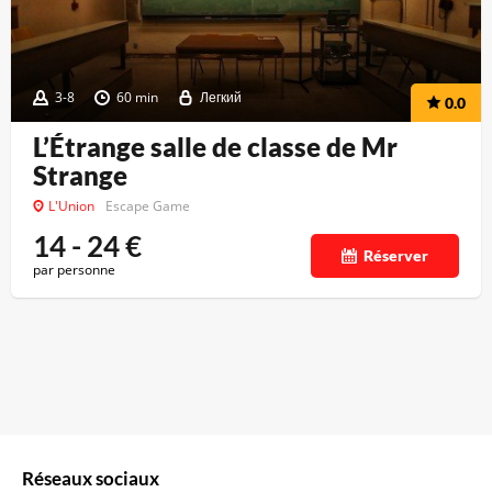
3-8
60 min
Легкий
0.0
L’Étrange salle de classe de Mr
Strange
L'Union
Escape Game
14 - 24
€
Réserver
par personne
Réseaux sociaux