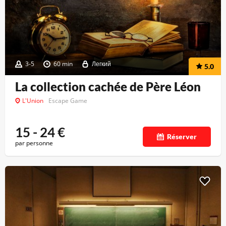
3-5
60 min
Легкий
5.0
La collection cachée de Père Léon
L'Union
Escape Game
15 - 24
€
Réserver
par personne