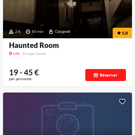
2-6
60 min
Средний
5.0
Haunted Room
Lille
Escape Game
19 - 45
€
Réserver
par personne