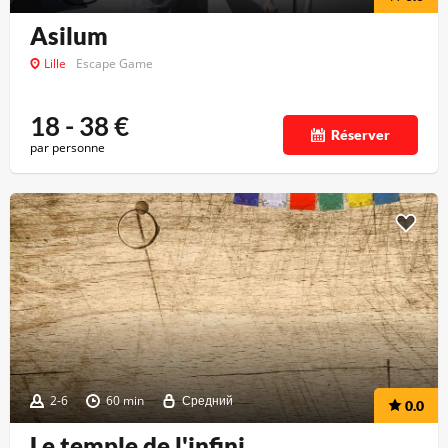
Asilum
Lille
Escape Game
18 - 38
€
Réserver
par personne
2-6
60 min
Средний
0.0
Le temple de l'infini