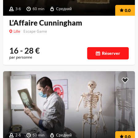
3-6
60 min
Средний
0.0
L’Affaire Cunningham
Lille
Escape Game
16 - 28
€
Réserver
par personne
2-6
60 min
Средний
0.0