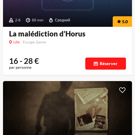
2-6
60 min
Средний
5.0
La malédiction d’Horus
Lille
Escape Game
16 - 28
€
Réserver
par personne