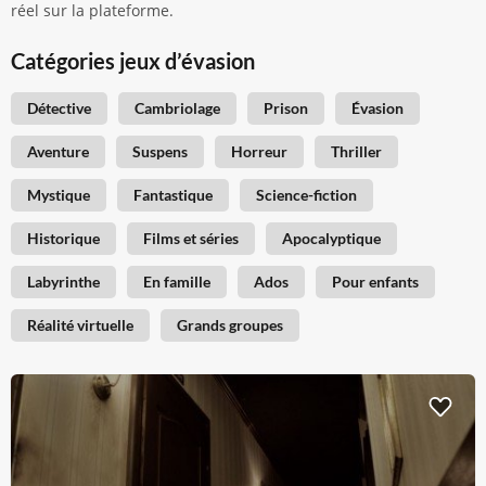
réel sur la plateforme.
Catégories jeux d’évasion
Détective
Cambriolage
Prison
Évasion
Aventure
Suspens
Horreur
Thriller
Mystique
Fantastique
Science-fiction
Historique
Films et séries
Apocalyptique
Labyrinthe
En famille
Ados
Pour enfants
Réalité virtuelle
Grands groupes