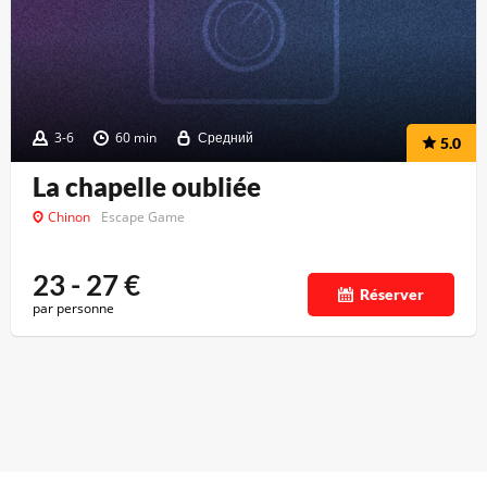
3-6
60 min
Средний
5.0
La chapelle oubliée
Chinon
Escape Game
23 - 27
€
Réserver
par personne