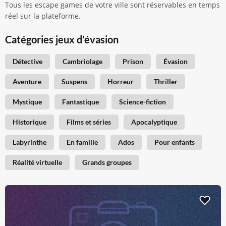
Tous les escape games de votre ville sont réservables en temps
réel sur la plateforme.
Catégories jeux d’évasion
Détective
Cambriolage
Prison
Évasion
Aventure
Suspens
Horreur
Thriller
Mystique
Fantastique
Science-fiction
Historique
Films et séries
Apocalyptique
Labyrinthe
En famille
Ados
Pour enfants
Réalité virtuelle
Grands groupes