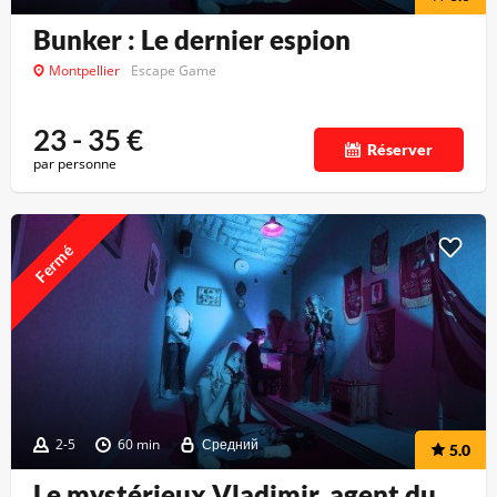
Bunker : Le dernier espion
Montpellier
Escape Game
23 - 35
€
Réserver
par personne
Fermé
2-5
60 min
Средний
5.0
Le mystérieux Vladimir, agent du