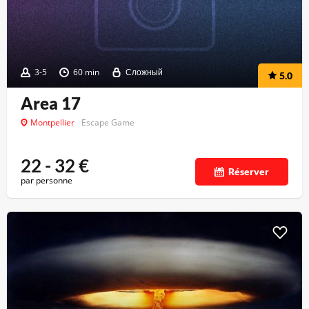
3-5
60 min
Сложный
5.0
Area 17
Montpellier
Escape Game
22 - 32
€
Réserver
par personne