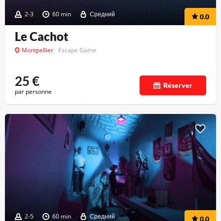
2-3
60 min
Средний
0.0
Le Cachot
Montpellier
Escape Game
25
€
Réserver
par personne
2-5
60 min
Средний
0.0