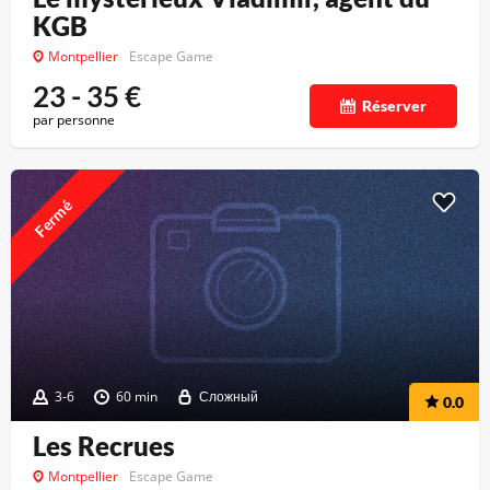
KGB
Montpellier
Escape Game
23 - 35
€
Réserver
par personne
Fermé
3-6
60 min
Сложный
0.0
Les Recrues
Montpellier
Escape Game