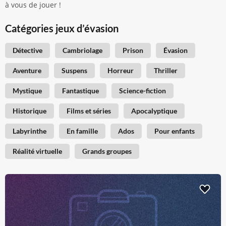
à vous de jouer !
Catégories jeux d’évasion
Détective
Cambriolage
Prison
Évasion
Aventure
Suspens
Horreur
Thriller
Mystique
Fantastique
Science-fiction
Historique
Films et séries
Apocalyptique
Labyrinthe
En famille
Ados
Pour enfants
Réalité virtuelle
Grands groupes