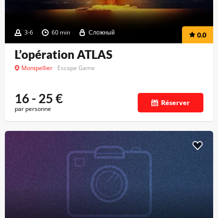
3-6
60 min
Сложный
0.0
L’opération ATLAS
Montpellier
Escape Game
16 - 25
€
Réserver
par personne