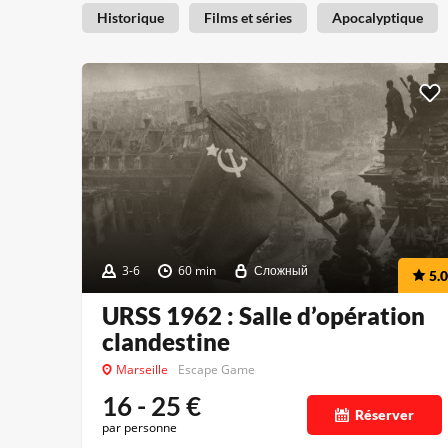
Historique
Films et séries
Apocalyptique
3-6
60 min
Сложный
5.0
URSS 1962 : Salle d’opération
clandestine
Marseille
Escape Game
16 - 25
€
Réserver
par personne