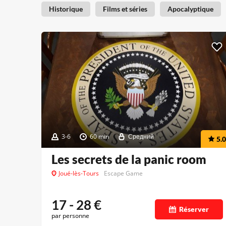
Historique
Films et séries
Apocalyptique
3-6
60 min
Средний
5.0
Les secrets de la panic room
Joué-lès-Tours
Escape Game
17 - 28
€
Réserver
par personne