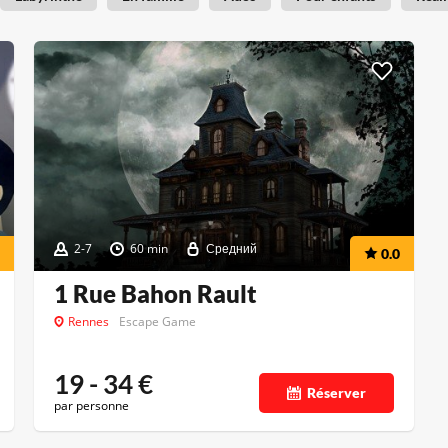
2-7
60 min
Средний
0.0
1 Rue Bahon Rault
Rennes
Escape Game
19 - 34
€
Réserver
par personne