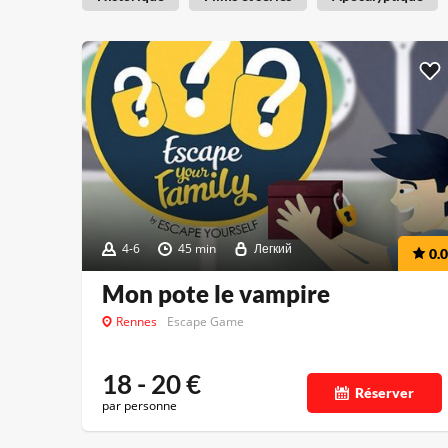
4-6
45 min
Легкий
0.0
Mon pote le vampire
Rennes
Escape Game
18 - 20
€
Réserver
par personne