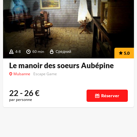
4-8
60 min
Средний
5.0
Le manoir des soeurs Aubépine
Mulsanne
Escape Game
22 - 26
€
Réserver
par personne