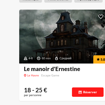
4-8
60 min
Средний
5.0
Le manoir d'Ernestine
Le Havre
Escape Game
18 - 25
€
Réserver
par personne