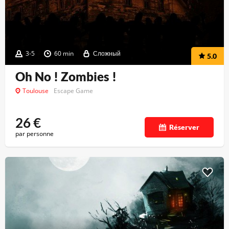
3-5
60 min
Сложный
5.0
Oh No ! Zombies !
Toulouse
Escape Game
26
€
Réserver
par personne