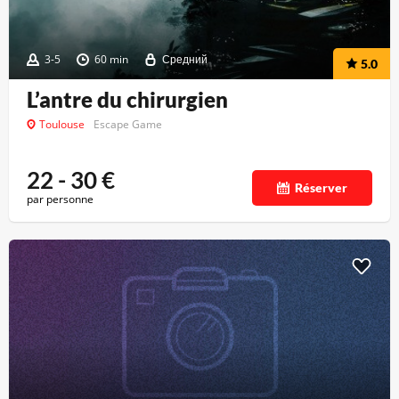
3-5
60 min
Средний
5.0
L’antre du chirurgien
Toulouse
Escape Game
22 - 30
€
Réserver
par personne