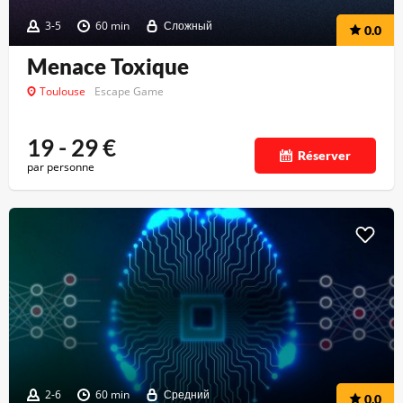
3-5
60 min
Сложный
0.0
Menace Toxique
Toulouse
Escape Game
19 - 29
€
Réserver
par personne
2-6
60 min
Средний
0.0