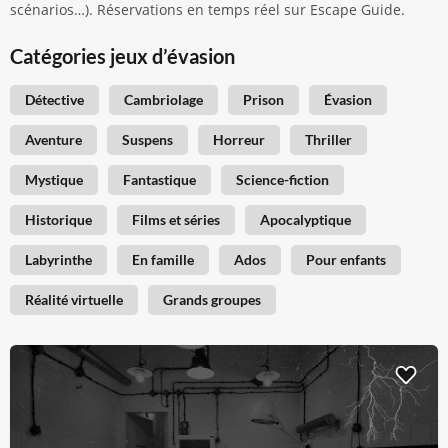
scénarios…). Réservations en temps réel sur Escape Guide.
Catégories jeux d’évasion
Détective
Cambriolage
Prison
Évasion
Aventure
Suspens
Horreur
Thriller
Mystique
Fantastique
Science-fiction
Historique
Films et séries
Apocalyptique
Labyrinthe
En famille
Ados
Pour enfants
Réalité virtuelle
Grands groupes