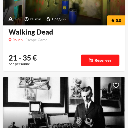
2-5
60 min
Средний
0.0
Walking Dead
Rouen
Escape Game
21 - 35
€
Réserver
par personne