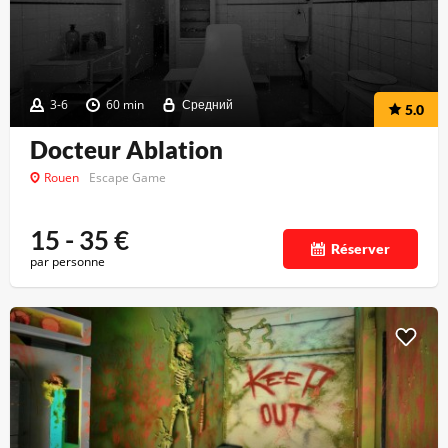
3-6
60 min
Средний
5.0
Docteur Ablation
Rouen
Escape Game
15 - 35
€
Réserver
par personne