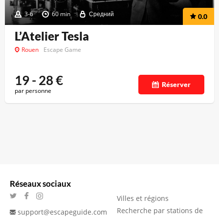
3-6
60 min
Средний
0.0
L’Atelier Tesla
Rouen
Escape Game
19 - 28
€
Réserver
par personne
Réseaux sociaux
Villes et régions
Recherche par stations de
support@escapeguide.com