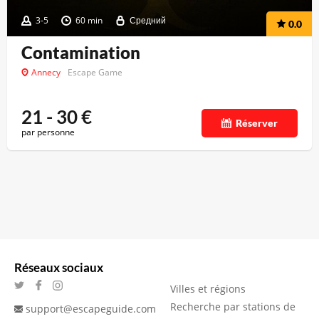
3-5
60 min
Средний
0.0
Contamination
Annecy
Escape Game
21 - 30
€
Réserver
par personne
Réseaux sociaux
Villes et régions
Recherche par stations de
support@escapeguide.com