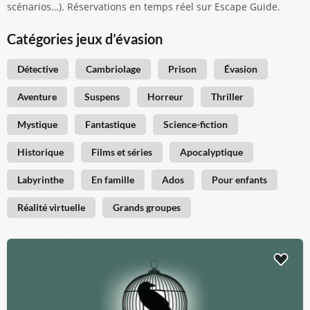
scénarios…). Réservations en temps réel sur Escape Guide.
Catégories jeux d’évasion
Détective
Cambriolage
Prison
Évasion
Aventure
Suspens
Horreur
Thriller
Mystique
Fantastique
Science-fiction
Historique
Films et séries
Apocalyptique
Labyrinthe
En famille
Ados
Pour enfants
Réalité virtuelle
Grands groupes