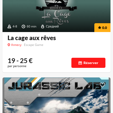
4-8
60 min
Средний
0.0
La cage aux rêves
Annecy
Escape Game
19 - 25
€
Réserver
par personne