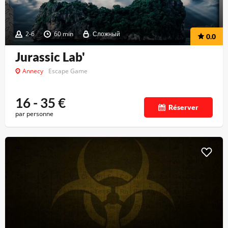
2-6
60 min
Сложный
0.0
Jurassic Lab'
Annecy
Escape Game
16 - 35
€
Réserver
par personne