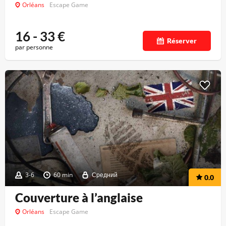
Orléans
Escape Game
16 - 33
€
Réserver
par personne
3-6
60 min
Средний
0.0
Couverture à l’anglaise
Orléans
Escape Game