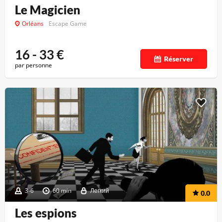
Le Magicien
Orléans
Escape Game
16 - 33
€
Réserver
par personne
3-6
60 min
Легкий
0.0
Les espions