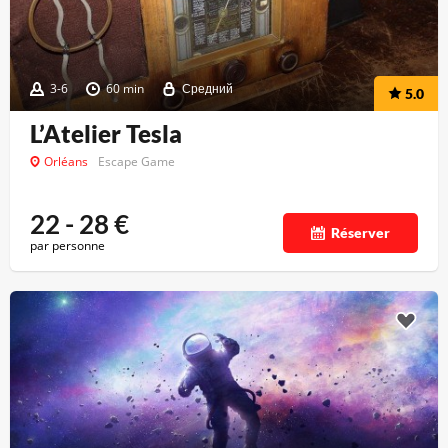
3-6
60 min
Средний
5.0
L’Atelier Tesla
Orléans
Escape Game
22 - 28
€
Réserver
par personne