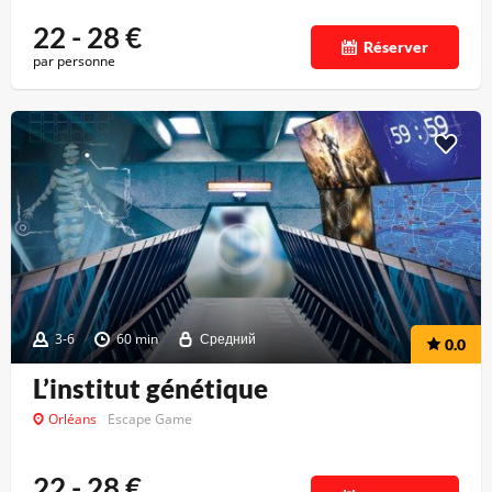
22 - 28
€
Réserver
par personne
3-6
60 min
Средний
0.0
L’institut génétique
Orléans
Escape Game
22 - 28
€