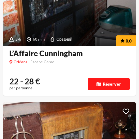
3-6
60 min
Средний
0.0
L’Affaire Cunningham
Orléans
Escape Game
22 - 28
€
Réserver
par personne