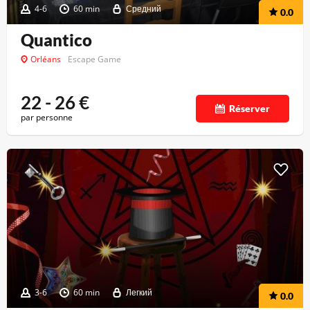
4-6
60 min
Средний
0.0
Quantico
Orléans
Escape Game
22 - 26
€
Réserver
par personne
3-6
60 min
Легкий
0.0