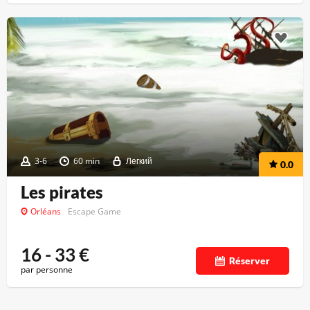
3-6
60 min
Легкий
0.0
Les pirates
Orléans
Escape Game
16 - 33
€
Réserver
par personne