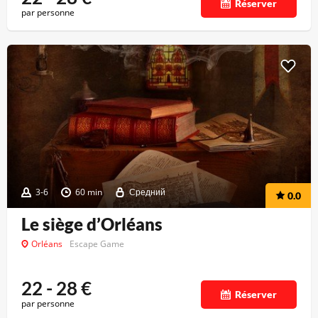
Réserver
par personne
3-6
60 min
Средний
0.0
Le siège d’Orléans
Orléans
Escape Game
22 - 28
€
Réserver
par personne