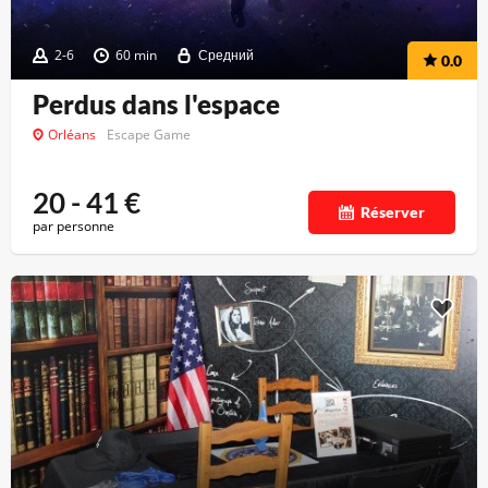
2-6
60 min
Средний
0.0
Perdus dans l'espace
Orléans
Escape Game
20 - 41
€
Réserver
par personne