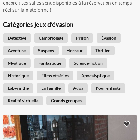
encore ! Les salles sont disponibles à la réservation en temps
réel sur la plateforme !
Catégories jeux d’évasion
Détective
Cambriolage
Prison
Évasion
Aventure
Suspens
Horreur
Thriller
Mystique
Fantastique
Science-fiction
Historique
Films et séries
Apocalyptique
Labyrinthe
En famille
Ados
Pour enfants
Réalité virtuelle
Grands groupes